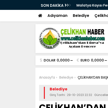
üçlü altyapısıyla geleceğe hazırlanıyor
SON DAKİKA
Malatya Kayısı Fes
Adıyaman
Belediye
Çelikh
DOLAR
0,0000
EURO
0,0000
Anasayfa
Belediye
ÇELİKHAN’DAN BAŞK
Belediye
Giriş Tarihi : 29-10-2023 22:32 Güncell
ÇELİKHAN’DAN