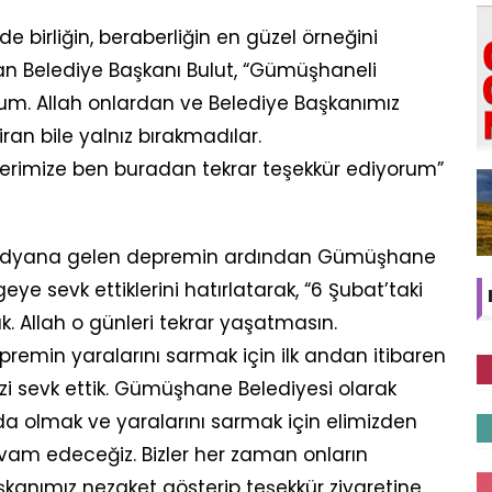
birliğin, beraberliğin en güzel örneğini
han Belediye Başkanı Bulut, “Gümüşhaneli
um. Allah onlardan ve Belediye Başkanımız
iran bile yalnız bırakmadılar.
rimize ben buradan tekrar teşekkür ediyorum”
medyana gelen depremin ardından Gümüşhane
eye sevk ettiklerini hatırlatarak, “6 Şubat’taki
ık. Allah o günleri tekrar yaşatmasın.
emin yaralarını sarmak için ilk andan itibaren
i sevk ettik. Gümüşhane Belediyesi olarak
a olmak ve yaralarını sarmak için elimizden
am edeceğiz. Bizler her zaman onların
şkanımız nezaket gösterip teşekkür ziyaretine