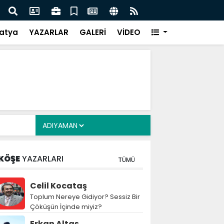
Siyasete: DEM Parti’nin Tarihi Sınavı
Mille
atya
YAZARLAR
GALERİ
VİDEO
KÖŞE
YAZARLARI
TÜMÜ
Celil Kocataş
Toplum Nereye Gidiyor? Sessiz Bir
Çöküşün İçinde miyiz?
Erkan Altaş