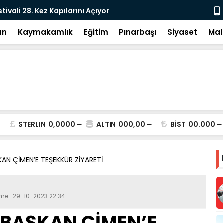
tivali 28. Kez Kapılarını Açıyor
Vesayetten 
an
Kaymakamlık
Eğitim
Pınarbaşı
Siyaset
Mal
STERLIN
0,0000
ALTIN
000,00
BİST
00.000
AN ÇİMEN’E TEŞEKKÜR ZİYARETİ
eme : 29-10-2023 22:34
 BAŞKAN ÇİMEN’E