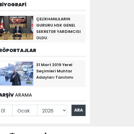
BİYOGRAFİ
ÇELİKHANLILARIN
GURURU HSK GENEL
SEKRETER YARDIMCISI
OLDU.
RÖPORTAJLAR
31 Mart 2019 Yerel
Seçimleri Muhtar
Adayları Tanıtımı
ARŞİV
ARAMA