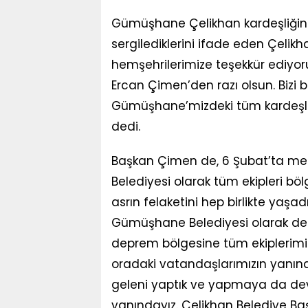
Gümüşhane Çelikhan kardeşliğinde 
sergilediklerini ifade eden Çelik
hemşehrilerimize teşekkür ediyor
Ercan Çimen’den razı olsun. Bizi b
Gümüşhane’mizdeki tüm kardeşle
dedi.
Başkan Çimen de, 6 Şubat’ta 
Belediyesi olarak tüm ekipleri bölg
asrın felaketini hep birlikte yaşad
Gümüşhane Belediyesi olarak depr
deprem bölgesine tüm ekiplerimiz
oradaki vatandaşlarımızın yanınd
geleni yaptık ve yapmaya da dev
yanındayız. Çelikhan Belediye Ba