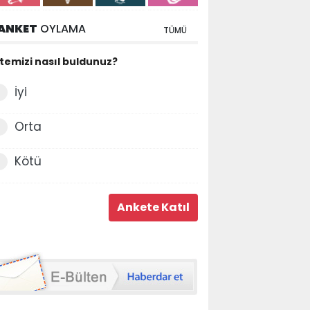
ANKET
OYLAMA
TÜMÜ
itemizi nasıl buldunuz?
İyi
Orta
Kötü