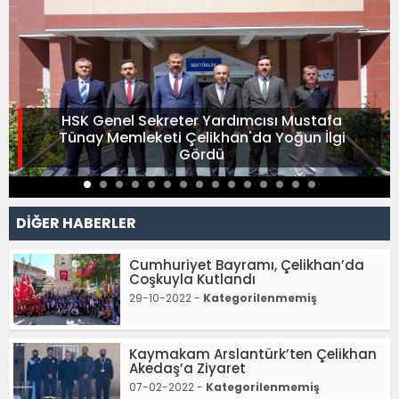
HSK Genel Sekreter Yardımcısı Mustafa
Tünay Memleketi Çelikhan'da Yoğun İlgi
Gördü
DİĞER HABERLER
Cumhuriyet Bayramı, Çelikhan’da
Coşkuyla Kutlandı
29-10-2022 -
Kategorilenmemiş
Kaymakam Arslantürk’ten Çelikhan
Akedaş’a Ziyaret
07-02-2022 -
Kategorilenmemiş