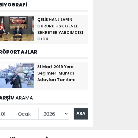
BİYOGRAFİ
ÇELİKHANLILARIN
GURURU HSK GENEL
SEKRETER YARDIMCISI
OLDU.
RÖPORTAJLAR
31 Mart 2019 Yerel
Seçimleri Muhtar
Adayları Tanıtımı
ARŞİV
ARAMA