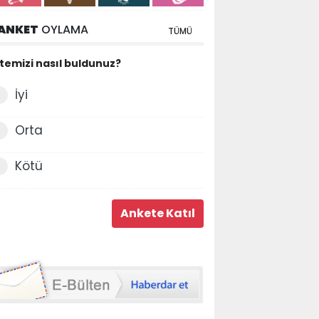
ANKET
OYLAMA
TÜMÜ
itemizi nasıl buldunuz?
İyi
Orta
Kötü