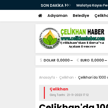
üçlü altyapısıyla geleceğe hazırlanıyor
SON DAKİKA
Malatya Kayısı Fes
Adıyaman
Belediye
Çelikh
DOLAR
0,0000
EURO
0,0000
Anasayfa
Çelikhan
Çelikhan'da 1000 
Çelikhan
Giriş Tarihi : 21-11-2023 17:12
Çelikhan'da 10