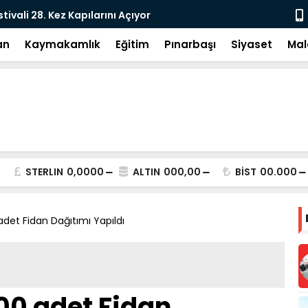
tivali 28. Kez Kapılarını Açıyor
Vesayetten 
an
Kaymakamlık
Eğitim
Pınarbaşı
Siyaset
Mal
STERLIN
0,0000
ALTIN
000,00
BİST
00.000
adet Fidan Dağıtımı Yapıldı
00 adet Fidan