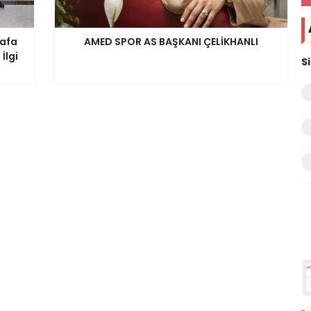
tafa
AMED SPOR AS BAŞKANI ÇELİKHANLI
İlgi
S