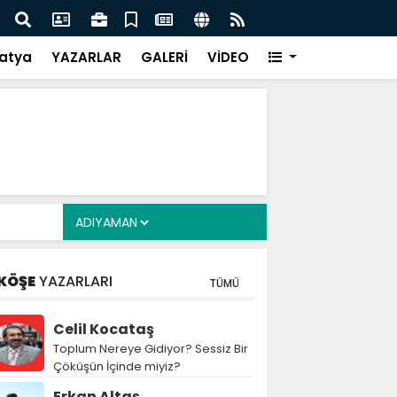
Siyasete: DEM Parti’nin Tarihi Sınavı
Mille
atya
YAZARLAR
GALERİ
VİDEO
KÖŞE
YAZARLARI
TÜMÜ
Celil Kocataş
Toplum Nereye Gidiyor? Sessiz Bir
Çöküşün İçinde miyiz?
Erkan Altaş