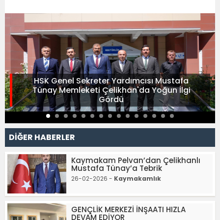
HSK Genel Sekreter Yardımcısı Mustafa
Tünay Memleketi Çelikhan'da Yoğun İlgi
Gördü
DİĞER HABERLER
Kaymakam Pelvan’dan Çelikhanlı
Mustafa Tünay’a Tebrik
26-02-2026 -
Kaymakamlık
GENÇLİK MERKEZİ İNŞAATI HIZLA
DEVAM EDİYOR