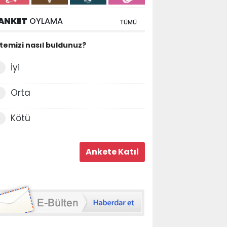
ANKET
OYLAMA
TÜMÜ
itemizi nasıl buldunuz?
İyi
Orta
Kötü