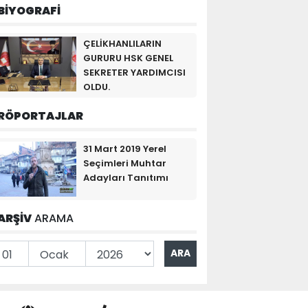
BİYOGRAFİ
ÇELİKHANLILARIN
GURURU HSK GENEL
SEKRETER YARDIMCISI
OLDU.
RÖPORTAJLAR
31 Mart 2019 Yerel
Seçimleri Muhtar
Adayları Tanıtımı
ARŞİV
ARAMA