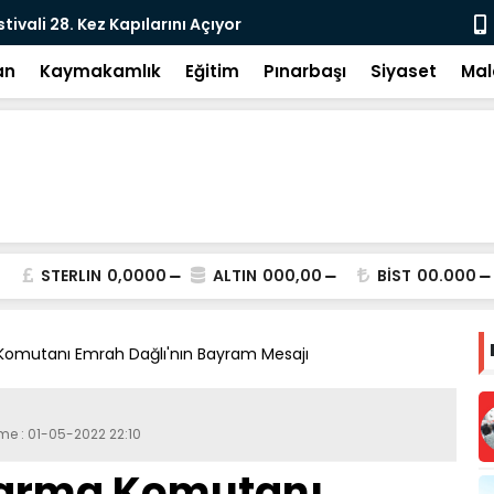
tivali 28. Kez Kapılarını Açıyor
Vesayetten 
an
Kaymakamlık
Eğitim
Pınarbaşı
Siyaset
Mal
STERLIN
0,0000
ALTIN
000,00
BİST
00.000
omutanı Emrah Dağlı'nın Bayram Mesajı
eme : 01-05-2022 22:10
darma Komutanı