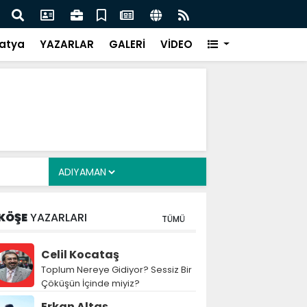
Siyasete: DEM Parti’nin Tarihi Sınavı
Mille
atya
YAZARLAR
GALERİ
VİDEO
KÖŞE
YAZARLARI
TÜMÜ
Celil Kocataş
Toplum Nereye Gidiyor? Sessiz Bir
Çöküşün İçinde miyiz?
Erkan Altaş