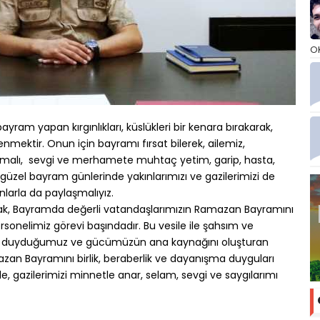
O
ram yapan kırgınlıkları, küslükleri bir kenara bırakarak,
enmektir. Onun için bayramı fırsat bilerek, ailemiz,
olmalı, sevgi ve merhamete muhtaç yetim, garip, hasta,
u güzel bayram günlerinde yakınlarımızı ve gazilerimizi de
nlarla da paylaşmalıyız.
rak, Bayramda değerli vatandaşlarımızın Ramazan Bayramını
rsonelimiz görevi başındadır. Bu vesile ile şahsım ve
ur duyduğumuz ve gücümüzün ana kaynağını oluşturan
azan Bayramını birlik, beraberlik ve dayanışma duyguları
tle, gazilerimizi minnetle anar, selam, sevgi ve saygılarımı