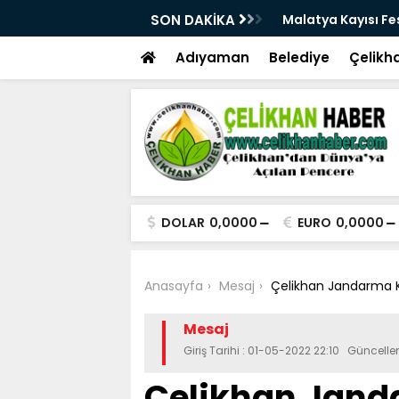
üçlü altyapısıyla geleceğe hazırlanıyor
SON DAKİKA
Malatya Kayısı Fes
Adıyaman
Belediye
Çelikh
DOLAR
0,0000
EURO
0,0000
Anasayfa
Mesaj
Çelikhan Jandarma K
Mesaj
Giriş Tarihi : 01-05-2022 22:10 Güncell
Çelikhan Jan