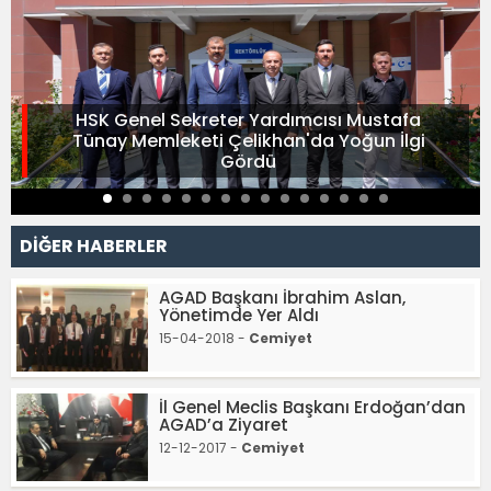
HSK Genel Sekreter Yardımcısı Mustafa
Tünay Memleketi Çelikhan'da Yoğun İlgi
Gördü
DİĞER HABERLER
AGAD Başkanı İbrahim Aslan,
Yönetimde Yer Aldı
15-04-2018 -
Cemiyet
İl Genel Meclis Başkanı Erdoğan’dan
AGAD’a Ziyaret
12-12-2017 -
Cemiyet