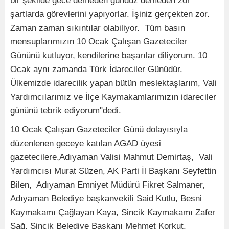
bir şekilde gece demeden gündüz demeden zor
şartlarda görevlerini yapıyorlar. İşiniz gerçekten zor.
Zaman zaman sıkıntılar olabiliyor. Tüm basın
mensuplarımızın 10 Ocak Çalışan Gazeteciler
Gününü kutluyor, kendilerine başarılar diliyorum. 10
Ocak aynı zamanda Türk İdareciler Günüdür.
Ülkemizde idarecilik yapan bütün meslektaşlarım, Vali
Yardımcılarımız ve İlçe Kaymakamlarımızın idareciler
gününü tebrik ediyorum"dedi.
10 Ocak Çalışan Gazeteciler Günü dolayısıyla
düzenlenen geceye katılan AGAD üyesi
gazetecilere,Adıyaman Valisi Mahmut Demirtaş, Vali
Yardımcısı Murat Süzen, AK Parti İl Başkanı Seyfettin
Bilen, Adıyaman Emniyet Müdürü Fikret Salmaner,
Adıyaman Belediye başkanvekili Said Kutlu, Besni
Kaymakamı Çağlayan Kaya, Sincik Kaymakamı Zafer
Sağ, Sincik Belediye Başkanı Mehmet Korkut,