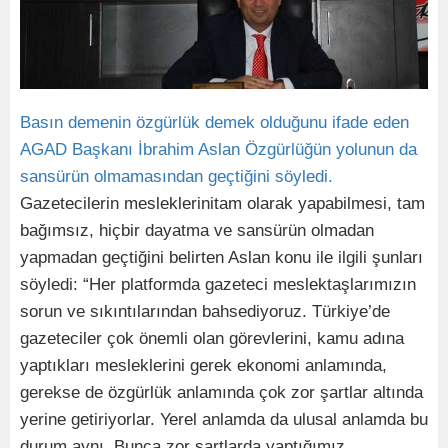
Basın demenin özgürlük demek olduğunu ifade eden
AGAD Başkanı İbrahim Aslan Özgürlüğün yolunun da
sansürün olmamasından geçtiğini söyledi.
Gazetecilerin mesleklerinitam olarak yapabilmesi, tam
bağımsız, hiçbir dayatma ve sansürün olmadan
yapmadan geçtiğini belirten Aslan konu ile ilgili şunları
söyledi: “Her platformda gazeteci meslektaşlarımızın
sorun ve sıkıntılarından bahsediyoruz. Türkiye’de
gazeteciler çok önemli olan görevlerini, kamu adına
yaptıkları mesleklerini gerek ekonomi anlamında,
gerekse de özgürlük anlamında çok zor şartlar altında
yerine getiriyorlar. Yerel anlamda da ulusal anlamda bu
durum aynı. Bunca zor şartlarda yaptığımız