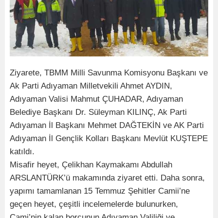
Ziyarete, TBMM Milli Savunma Komisyonu Başkanı ve
Ak Parti Adıyaman Milletvekili Ahmet AYDIN,
Adıyaman Valisi Mahmut ÇUHADAR, Adıyaman
Belediye Başkanı Dr. Süleyman KILINÇ, Ak Parti
Adıyaman İl Başkanı Mehmet DAĞTEKİN ve AK Parti
Adıyaman İl Gençlik Kolları Başkanı Mevlüt KUŞTEPE
katıldı.
Misafir heyet, Çelikhan Kaymakamı Abdullah
ARSLANTÜRK’ü makamında ziyaret etti. Daha sonra,
yapımı tamamlanan 15 Temmuz Şehitler Camii’ne
geçen heyet, çeşitli incelemelerde bulunurken,
Cami’nin kalan borcunun Adıyaman Valiliği ve