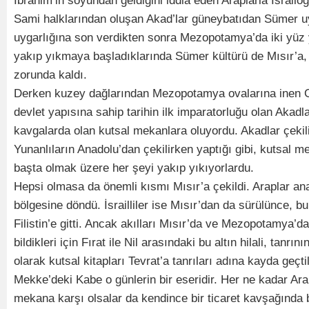
İbrahim’in soyundan geldiğini iddia eden Araplarla İsrailo
Sami halklarından oluşan Akad’lar güneybatıdan Sümer uyga
uygarlığına son verdikten sonra Mezopotamya’da iki yüz y
yakıp yıkmaya başladıklarında Sümer kültürü de Mısır’a,
zorunda kaldı.
Derken kuzey dağlarından Mezopotamya ovalarına inen Gu
devlet yapısına sahip tarihin ilk imparatorluğu olan Akadlar
kavgalarda olan kutsal mekanlara oluyordu. Akadlar çekil
Yunanlıların Anadolu’dan çekilirken yaptığı gibi, kutsal 
başta olmak üzere her şeyi yakıp yıkıyorlardu.
Hepsi olmasa da önemli kısmı Mısır’a çekildi. Araplar an
bölgesine döndü. İsrailliler ise Mısır’dan da sürülünce, b
Filistin’e gitti. Ancak akılları Mısır’da ve Mezopotamya’da 
bildikleri için Fırat ile Nil arasındaki bu altın hilali, tanrın
olarak kutsal kitapları Tevrat’a tanrıları adına kayda geçtil
Mekke’deki Kabe o günlerin bir eseridir. Her ne kadar Ar
mekana karşı olsalar da kendince bir ticaret kavşağında 