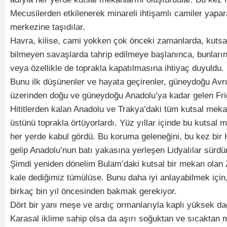
Mecusilerden etkilenerek minareli ihtişamlı camiler yapar
merkezine taşıdılar.
Havra, kilise, cami yokken çok önceki zamanlarda, kutsa
bilmeyen savaşlarda tahrip edilmeye başlanınca, bunları
veya özellikle de toprakla kapatılmasına ihtiyaç duyuldu.
Bunu ilk düşünenler ve hayata geçirenler, güneydoğu Avr
üzerinden doğu ve güneydoğu Anadolu’ya kadar gelen Frig
Hititlerden kalan Anadolu ve Trakya’daki tüm kutsal mekan
üstünü toprakla örtüyorlardı. Yüz yıllar içinde bu kutsa
her yerde kabul gördü. Bu koruma geleneğini, bu kez bir 
gelip Anadolu’nun batı yakasına yerleşen Lidyalılar sürdü
Şimdi yeniden dönelim Bulam’daki kutsal bir mekan olan 
kale dediğimiz tümülüse. Bunu daha iyi anlayabilmek iç
birkaç bin yıl öncesinden bakmak gerekiyor.
Dört bir yanı meşe ve ardıç ormanlarıyla kaplı yüksek dağ
Karasal iklime sahip olsa da aşırı soğuktan ve sıcaktan 