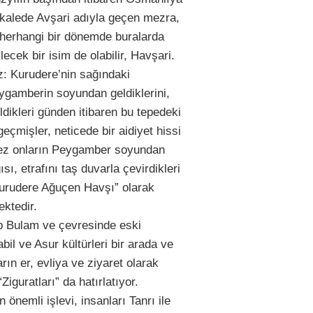
akalede Avşari adıyla geçen mezra,
r herhangi bir dönemde buralarda
ecek bir isim de olabilir, Havşari.
z: Kurudere’nin sağındaki
ygamberin soyundan geldiklerini,
ldikleri günden itibaren bu tepedeki
eçmişler, neticede bir aidiyet hissi
 kez onların Peygamber soyundan
sı, etrafını taş duvarla çevirdikleri
Kurudere Ağuçen Havşı” olarak
ektedir.
p Bulam ve çevresinde eski
il ve Asur kültürleri bir arada ve
ın er, evliya ve ziyaret olarak
guratları” da hatırlatıyor.
önemli işlevi, insanları Tanrı ile