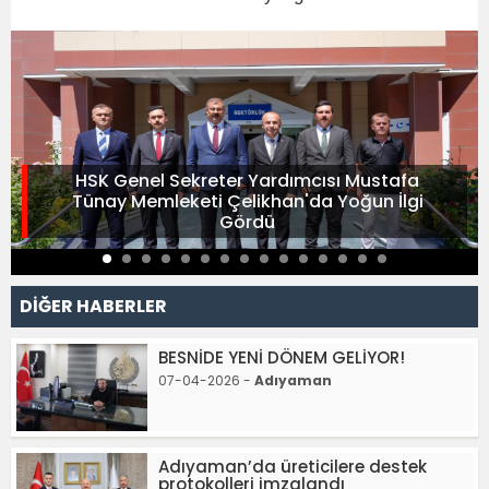
HSK Genel Sekreter Yardımcısı Mustafa
Tünay Memleketi Çelikhan'da Yoğun İlgi
Gördü
DİĞER HABERLER
BESNİDE YENİ DÖNEM GELİYOR!
07-04-2026 -
Adıyaman
Adıyaman’da üreticilere destek
protokolleri imzalandı